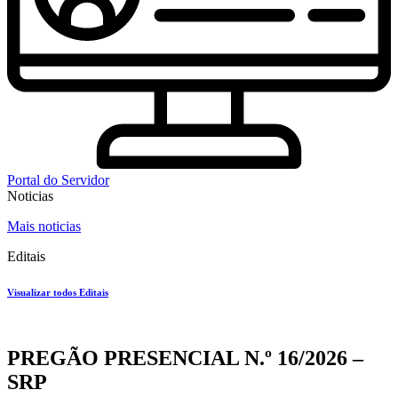
🎀 Prefeitura de Guajará realiza abertura
🚭 DIGA NÃO AO CIGARRO!
8 de março
oficial da Campanha Outubro Rosa 💗
Comemoração ao Dia do Idoso!
🎀 Campanha Outubro Rosa 2025
Portal do Servidor
Noticias
Mais noticias
Editais
Visualizar todos Editais
PREGÃO PRESENCIAL N.º 16/2026 –
SRP